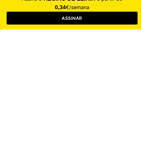
CALAMIDADE
Saúde
Desporto
Mercado
Cultura
Sociedade
Opinião
Revistas
RL Iniciativas
RL+65
RL Escolas