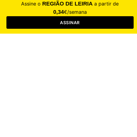
CALAMIDADE
Saúde
Desporto
Mercado
Cultura
Sociedade
Opinião
Revistas
RL Iniciativas