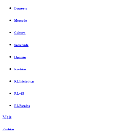
Desporto
Mercado
Cultura
Sociedade
Opinião
Revistas
RL Iniciativas
RL+65
RL Escolas
Mais
Revistas