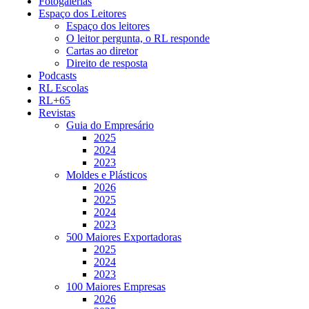
Fotogalerias
Espaço dos Leitores
Espaço dos leitores
O leitor pergunta, o RL responde
Cartas ao diretor
Direito de resposta
Podcasts
RL Escolas
RL+65
Revistas
Guia do Empresário
2025
2024
2023
Moldes e Plásticos
2026
2025
2024
2023
500 Maiores Exportadoras
2025
2024
2023
100 Maiores Empresas
2026