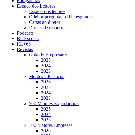
Fotogalerias
Espaço dos Leitores
Espaço dos leitores
O leitor pergunta, o RL responde
Cartas ao diretor
Direito de resposta
Podcasts
RL Escolas
RL+65
Revistas
Guia do Empresário
2025
2024
2023
Moldes e Plásticos
2026
2025
2024
2023
500 Maiores Exportadoras
2025
2024
2023
100 Maiores Empresas
2026