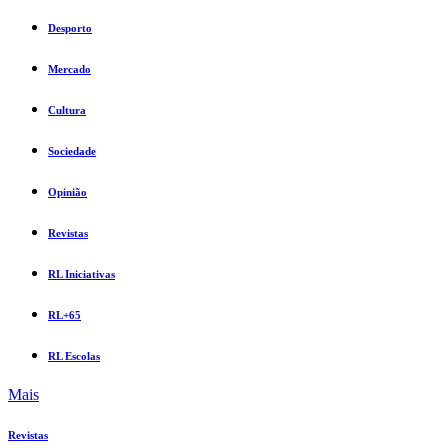
Desporto
Mercado
Cultura
Sociedade
Opinião
Revistas
RL Iniciativas
RL+65
RL Escolas
Mais
Revistas