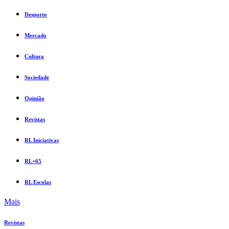
Desporto
Mercado
Cultura
Sociedade
Opinião
Revistas
RL Iniciativas
RL+65
RL Escolas
Mais
Revistas