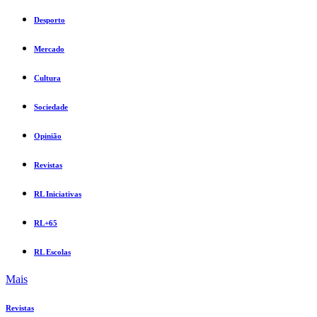
Desporto
Mercado
Cultura
Sociedade
Opinião
Revistas
RL Iniciativas
RL+65
RL Escolas
Mais
Revistas