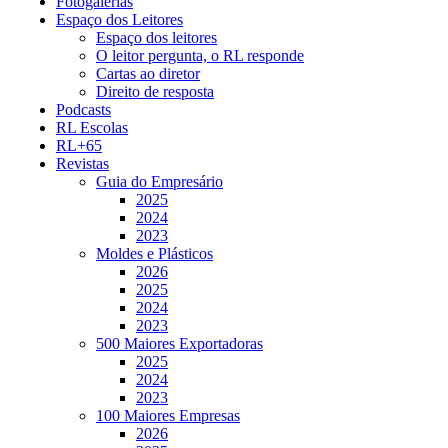
Fotogalerias
Espaço dos Leitores
Espaço dos leitores
O leitor pergunta, o RL responde
Cartas ao diretor
Direito de resposta
Podcasts
RL Escolas
RL+65
Revistas
Guia do Empresário
2025
2024
2023
Moldes e Plásticos
2026
2025
2024
2023
500 Maiores Exportadoras
2025
2024
2023
100 Maiores Empresas
2026