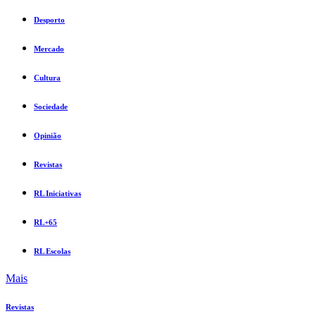
Desporto
Mercado
Cultura
Sociedade
Opinião
Revistas
RL Iniciativas
RL+65
RL Escolas
Mais
Revistas