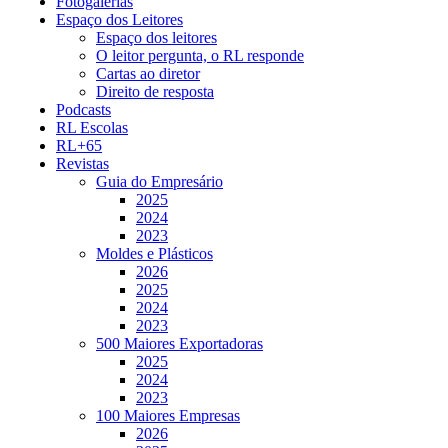
Fotogalerias
Espaço dos Leitores
Espaço dos leitores
O leitor pergunta, o RL responde
Cartas ao diretor
Direito de resposta
Podcasts
RL Escolas
RL+65
Revistas
Guia do Empresário
2025
2024
2023
Moldes e Plásticos
2026
2025
2024
2023
500 Maiores Exportadoras
2025
2024
2023
100 Maiores Empresas
2026