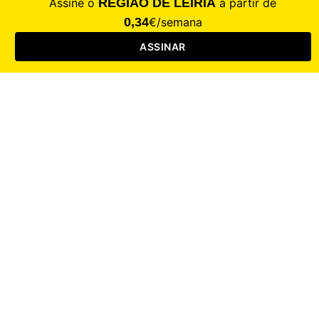
CALAMIDADE
Saúde
Desporto
Mercado
Cultura
Sociedade
Opinião
Revistas
RL Iniciativas