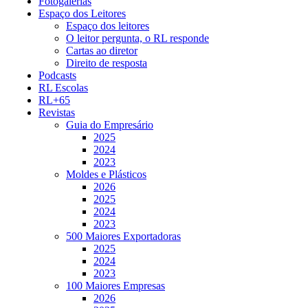
Fotogalerias
Espaço dos Leitores
Espaço dos leitores
O leitor pergunta, o RL responde
Cartas ao diretor
Direito de resposta
Podcasts
RL Escolas
RL+65
Revistas
Guia do Empresário
2025
2024
2023
Moldes e Plásticos
2026
2025
2024
2023
500 Maiores Exportadoras
2025
2024
2023
100 Maiores Empresas
2026