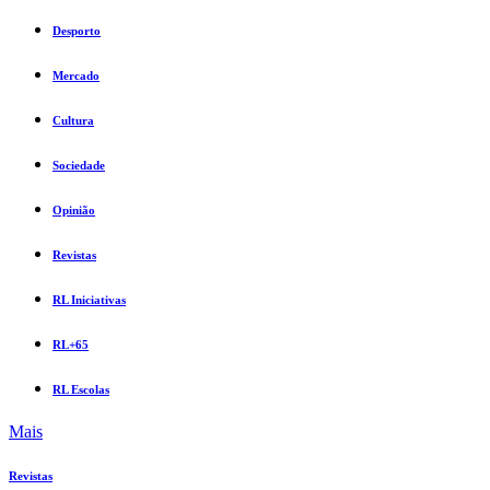
Desporto
Mercado
Cultura
Sociedade
Opinião
Revistas
RL Iniciativas
RL+65
RL Escolas
Mais
Revistas