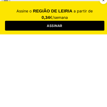
CALAMIDADE
Saúde
Desporto
Mercado
Cultura
Sociedade
Opinião
Revistas
RL Iniciativas
RL+65