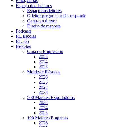
Fotogalerias
Espaço dos Leitores
Espaço dos leitores
O leitor pergunta, o RL responde
Cartas ao diretor
Direito de resposta
Podcasts
RL Escolas
RL+65
Revistas
Guia do Empresário
2025
2024
2023
Moldes e Plásticos
2026
2025
2024
2023
500 Maiores Exportadoras
2025
2024
2023
100 Maiores Empresas
2026