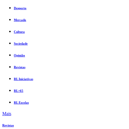
Desporto
Mercado
Cultura
Sociedade
Opinião
Revistas
RL Iniciativas
RL+65
RL Escolas
Mais
Revistas