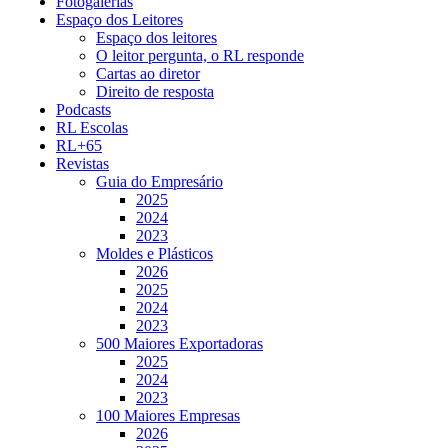
Fotogalerias
Espaço dos Leitores
Espaço dos leitores
O leitor pergunta, o RL responde
Cartas ao diretor
Direito de resposta
Podcasts
RL Escolas
RL+65
Revistas
Guia do Empresário
2025
2024
2023
Moldes e Plásticos
2026
2025
2024
2023
500 Maiores Exportadoras
2025
2024
2023
100 Maiores Empresas
2026