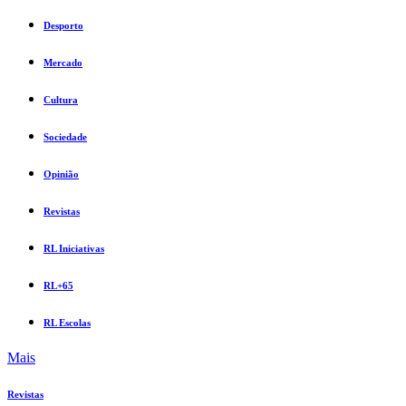
Desporto
Mercado
Cultura
Sociedade
Opinião
Revistas
RL Iniciativas
RL+65
RL Escolas
Mais
Revistas