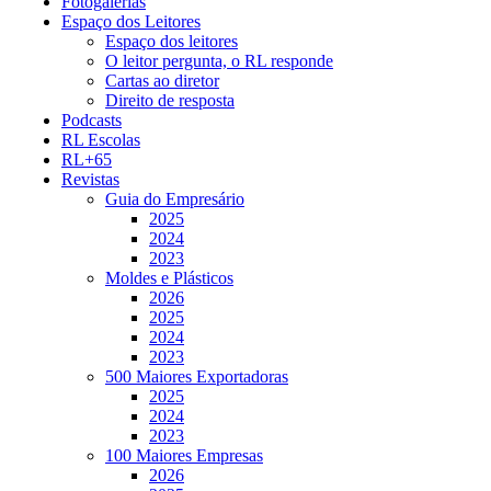
Fotogalerias
Espaço dos Leitores
Espaço dos leitores
O leitor pergunta, o RL responde
Cartas ao diretor
Direito de resposta
Podcasts
RL Escolas
RL+65
Revistas
Guia do Empresário
2025
2024
2023
Moldes e Plásticos
2026
2025
2024
2023
500 Maiores Exportadoras
2025
2024
2023
100 Maiores Empresas
2026