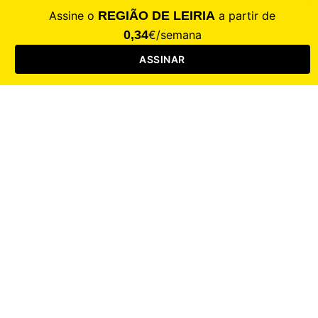
CALAMIDADE
Saúde
Desporto
Mercado
Cultura
Sociedade
Opinião
Revistas
RL Iniciativas
RL+65
RL Escolas