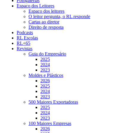
Fotogalerias
Espaço dos Leitores
Espaço dos leitores
O leitor pergunta, o RL responde
Cartas ao diretor
Direito de resposta
Podcasts
RL Escolas
RL+65
Revistas
Guia do Empresário
2025
2024
2023
Moldes e Plásticos
2026
2025
2024
2023
500 Maiores Exportadoras
2025
2024
2023
100 Maiores Empresas
2026