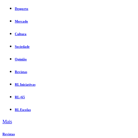
Desporto
Mercado
Cultura
Sociedade
Opinião
Revistas
RL Iniciativas
RL+65
RL Escolas
Mais
Revistas