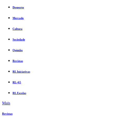
Desporto
Mercado
Cultura
Sociedade
Opinião
Revistas
RL Iniciativas
RL+65
RL Escolas
Mais
Revistas