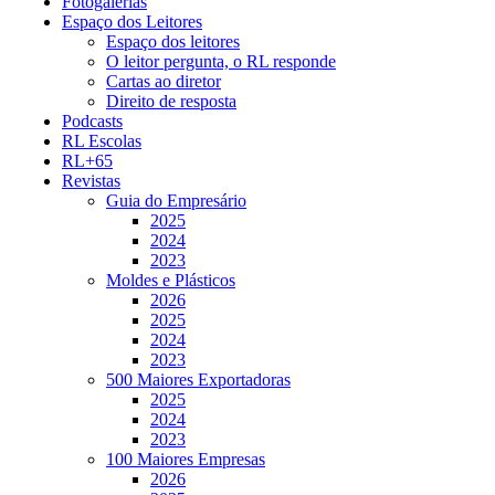
Fotogalerias
Espaço dos Leitores
Espaço dos leitores
O leitor pergunta, o RL responde
Cartas ao diretor
Direito de resposta
Podcasts
RL Escolas
RL+65
Revistas
Guia do Empresário
2025
2024
2023
Moldes e Plásticos
2026
2025
2024
2023
500 Maiores Exportadoras
2025
2024
2023
100 Maiores Empresas
2026