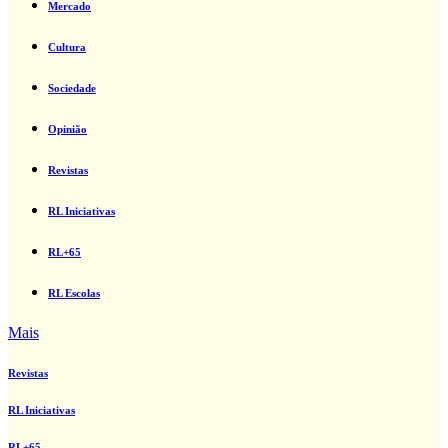
Mercado
Cultura
Sociedade
Opinião
Revistas
RL Iniciativas
RL+65
RL Escolas
Mais
Revistas
RL Iniciativas
RL+65