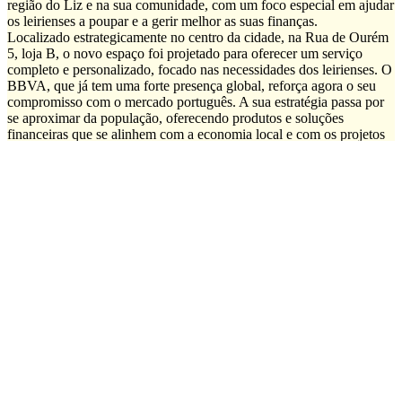
região do Liz e na sua comunidade, com um foco especial em ajudar
os leirienses a poupar e a gerir melhor as suas finanças.
Localizado estrategicamente no centro da cidade, na Rua de Ourém
5, loja B, o novo espaço foi projetado para oferecer um serviço
completo e personalizado, focado nas necessidades dos leirienses. O
BBVA, que já tem uma forte presença global, reforça agora o seu
compromisso com o mercado português. A sua estratégia passa por
se aproximar da população, oferecendo produtos e soluções
financeiras que se alinhem com a economia local e com os projetos
de vida dos seus habitantes.
Foco na Poupança e no Futuro dos leirienses
“Queremos ser mais do que um banco. Queremos ser o parceiro
financeiro de Leiria e ajudar os leirienses a construir um futuro mais
seguro, sobretudo numa altura em que a comunidade ainda está a
reerguer-se da destruição provocada pelas tempestades. Queremos
ser um banco que entende as suas aspirações, que apoia os seus
Clientes e que está presente nos momentos mais importantes das
suas vidas”, afirmou Carlos Abreu, responsável pelo Centro
Premium
BBVA de Leiria
.
O BBVA destaca-se pela sua vasta experiência em serviços de banca
digital e presencial, prometendo uma combinação de inovação
tecnológica com a proximidade de um atendimento humano e
especializado.