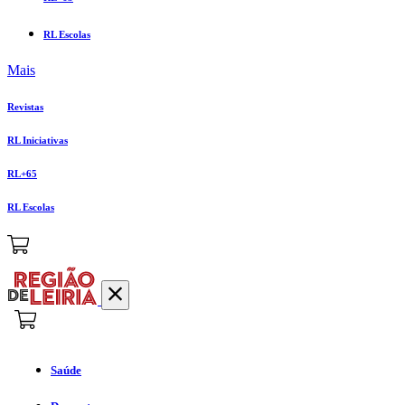
RL Escolas
Mais
Revistas
RL Iniciativas
RL+65
RL Escolas
Saúde