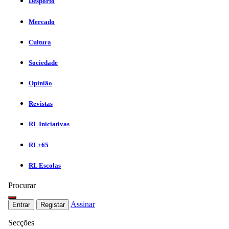
Desporto
Mercado
Cultura
Sociedade
Opinião
Revistas
RL Iniciativas
RL+65
RL Escolas
Procurar
Assinar
Entrar
Registar
Secções