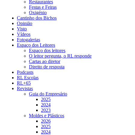
Restaurantes
Festas e Feiras
Oxigénio
Cantinho dos Bichos
Opinião
Visto
Vídeos
Fotogalerias
Espaço dos Leitores
Espaço dos leitores
O leitor pergunta, o RL responde
Cartas ao diretor
Direito de resposta
Podcasts
RL Escolas
RL+65
Revistas
Guia do Empresário
2025
2024
2023
Moldes e Plásticos
2026
2025
2024