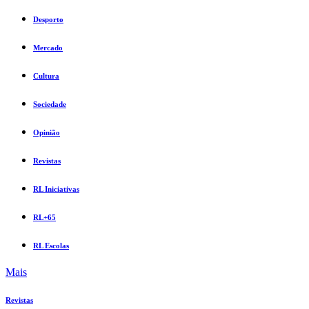
Desporto
Mercado
Cultura
Sociedade
Opinião
Revistas
RL Iniciativas
RL+65
RL Escolas
Mais
Revistas