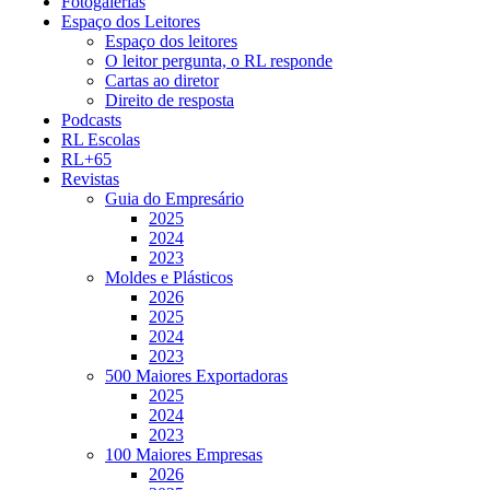
Fotogalerias
Espaço dos Leitores
Espaço dos leitores
O leitor pergunta, o RL responde
Cartas ao diretor
Direito de resposta
Podcasts
RL Escolas
RL+65
Revistas
Guia do Empresário
2025
2024
2023
Moldes e Plásticos
2026
2025
2024
2023
500 Maiores Exportadoras
2025
2024
2023
100 Maiores Empresas
2026