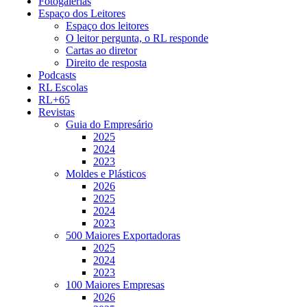
Fotogalerias
Espaço dos Leitores
Espaço dos leitores
O leitor pergunta, o RL responde
Cartas ao diretor
Direito de resposta
Podcasts
RL Escolas
RL+65
Revistas
Guia do Empresário
2025
2024
2023
Moldes e Plásticos
2026
2025
2024
2023
500 Maiores Exportadoras
2025
2024
2023
100 Maiores Empresas
2026