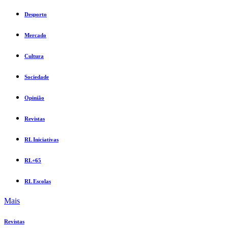
Desporto
Mercado
Cultura
Sociedade
Opinião
Revistas
RL Iniciativas
RL+65
RL Escolas
Mais
Revistas