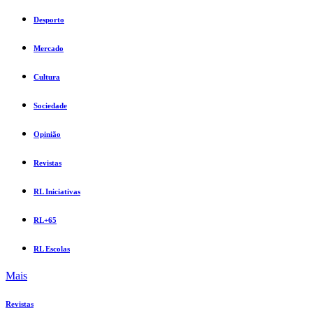
Desporto
Mercado
Cultura
Sociedade
Opinião
Revistas
RL Iniciativas
RL+65
RL Escolas
Mais
Revistas