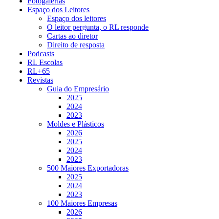
Fotogalerias
Espaço dos Leitores
Espaço dos leitores
O leitor pergunta, o RL responde
Cartas ao diretor
Direito de resposta
Podcasts
RL Escolas
RL+65
Revistas
Guia do Empresário
2025
2024
2023
Moldes e Plásticos
2026
2025
2024
2023
500 Maiores Exportadoras
2025
2024
2023
100 Maiores Empresas
2026