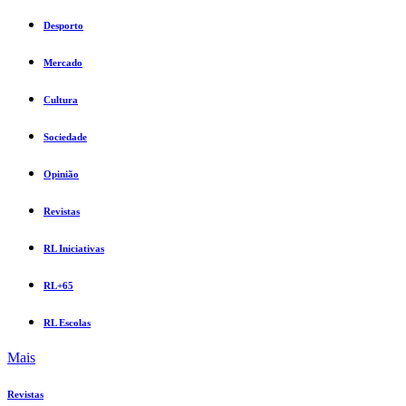
Desporto
Mercado
Cultura
Sociedade
Opinião
Revistas
RL Iniciativas
RL+65
RL Escolas
Mais
Revistas