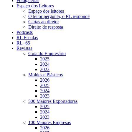
Fotogalerias
Espaço dos Leitores
Espaço dos leitores
O leitor pergunta, o RL responde
Cartas ao diretor
Direito de resposta
Podcasts
RL Escolas
RL+65
Revistas
Guia do Empresário
2025
2024
2023
Moldes e Plásticos
2026
2025
2024
2023
500 Maiores Exportadoras
2025
2024
2023
100 Maiores Empresas
2026