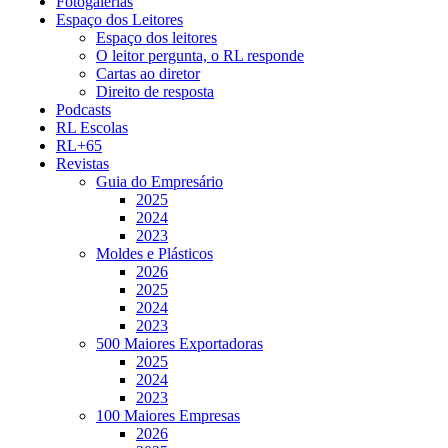
Fotogalerias
Espaço dos Leitores
Espaço dos leitores
O leitor pergunta, o RL responde
Cartas ao diretor
Direito de resposta
Podcasts
RL Escolas
RL+65
Revistas
Guia do Empresário
2025
2024
2023
Moldes e Plásticos
2026
2025
2024
2023
500 Maiores Exportadoras
2025
2024
2023
100 Maiores Empresas
2026