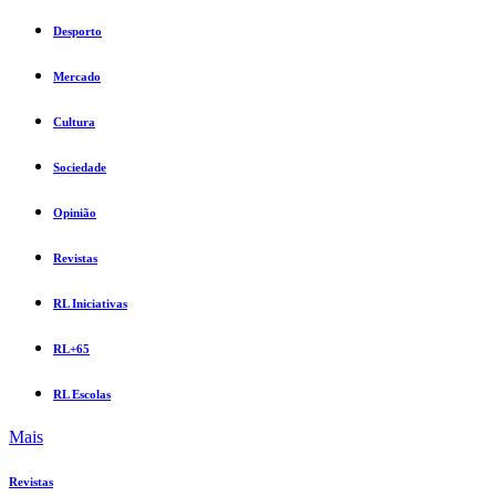
Desporto
Mercado
Cultura
Sociedade
Opinião
Revistas
RL Iniciativas
RL+65
RL Escolas
Mais
Revistas