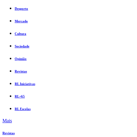
Desporto
Mercado
Cultura
Sociedade
Opinião
Revistas
RL Iniciativas
RL+65
RL Escolas
Mais
Revistas