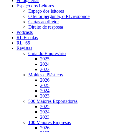
Fotogalerias
Espaço dos Leitores
Espaço dos leitores
O leitor pergunta, o RL responde
Cartas ao diretor
Direito de resposta
Podcasts
RL Escolas
RL+65
Revistas
Guia do Empresário
2025
2024
2023
Moldes e Plásticos
2026
2025
2024
2023
500 Maiores Exportadoras
2025
2024
2023
100 Maiores Empresas
2026