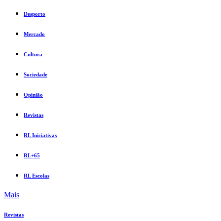
Desporto
Mercado
Cultura
Sociedade
Opinião
Revistas
RL Iniciativas
RL+65
RL Escolas
Mais
Revistas