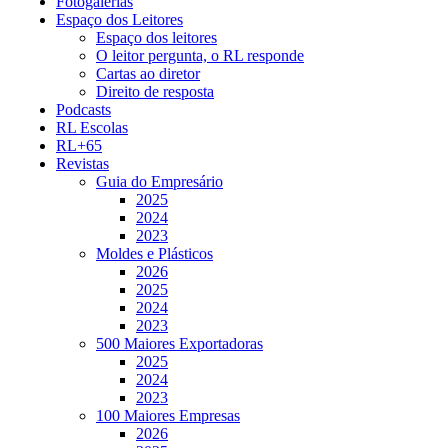
Fotogalerias
Espaço dos Leitores
Espaço dos leitores
O leitor pergunta, o RL responde
Cartas ao diretor
Direito de resposta
Podcasts
RL Escolas
RL+65
Revistas
Guia do Empresário
2025
2024
2023
Moldes e Plásticos
2026
2025
2024
2023
500 Maiores Exportadoras
2025
2024
2023
100 Maiores Empresas
2026