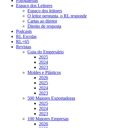
Fotogalerias
Espaço dos Leitores
Espaço dos leitores
O leitor pergunta, o RL responde
Cartas ao diretor
Direito de resposta
Podcasts
RL Escolas
RL+65
Revistas
Guia do Empresário
2025
2024
2023
Moldes e Plásticos
2026
2025
2024
2023
500 Maiores Exportadoras
2025
2024
2023
100 Maiores Empresas
2026