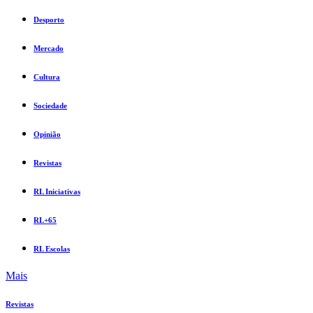
Desporto
Mercado
Cultura
Sociedade
Opinião
Revistas
RL Iniciativas
RL+65
RL Escolas
Mais
Revistas