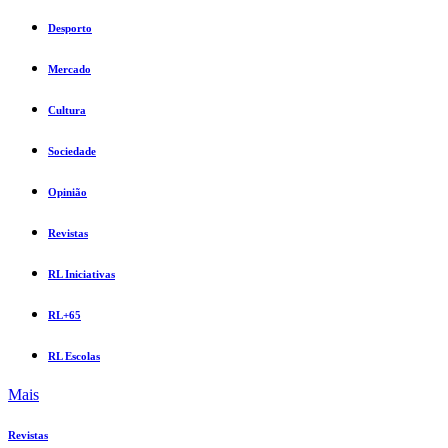
Desporto
Mercado
Cultura
Sociedade
Opinião
Revistas
RL Iniciativas
RL+65
RL Escolas
Mais
Revistas