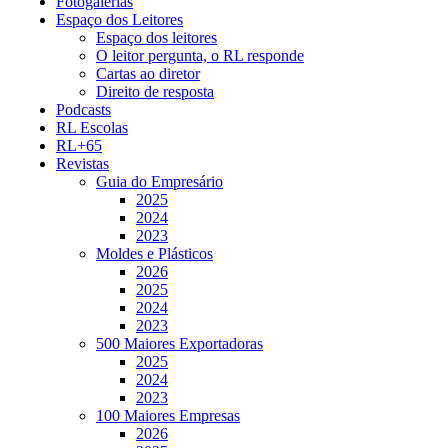
Fotogalerias
Espaço dos Leitores
Espaço dos leitores
O leitor pergunta, o RL responde
Cartas ao diretor
Direito de resposta
Podcasts
RL Escolas
RL+65
Revistas
Guia do Empresário
2025
2024
2023
Moldes e Plásticos
2026
2025
2024
2023
500 Maiores Exportadoras
2025
2024
2023
100 Maiores Empresas
2026