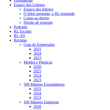
Fotogalerias
Espaço dos Leitores
Espaço dos leitores
O leitor pergunta, o RL responde
Cartas ao diretor
Direito de resposta
Podcasts
RL Escolas
RL+65
Revistas
Guia do Empresário
2025
2024
2023
Moldes e Plásticos
2026
2025
2024
2023
500 Maiores Exportadoras
2025
2024
2023
100 Maiores Empresas
2026