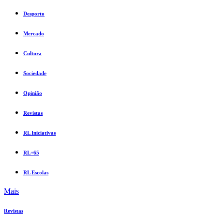
Desporto
Mercado
Cultura
Sociedade
Opinião
Revistas
RL Iniciativas
RL+65
RL Escolas
Mais
Revistas