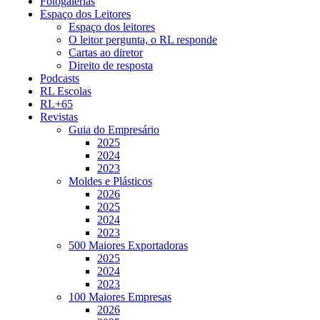
Fotogalerias
Espaço dos Leitores
Espaço dos leitores
O leitor pergunta, o RL responde
Cartas ao diretor
Direito de resposta
Podcasts
RL Escolas
RL+65
Revistas
Guia do Empresário
2025
2024
2023
Moldes e Plásticos
2026
2025
2024
2023
500 Maiores Exportadoras
2025
2024
2023
100 Maiores Empresas
2026