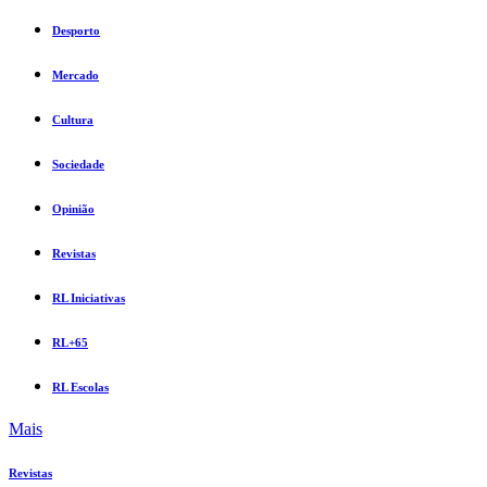
Desporto
Mercado
Cultura
Sociedade
Opinião
Revistas
RL Iniciativas
RL+65
RL Escolas
Mais
Revistas