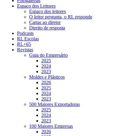
Fotogalerias
Espaço dos Leitores
Espaço dos leitores
O leitor pergunta, o RL responde
Cartas ao diretor
Direito de resposta
Podcasts
RL Escolas
RL+65
Revistas
Guia do Empresário
2025
2024
2023
Moldes e Plásticos
2026
2025
2024
2023
500 Maiores Exportadoras
2025
2024
2023
100 Maiores Empresas
2026