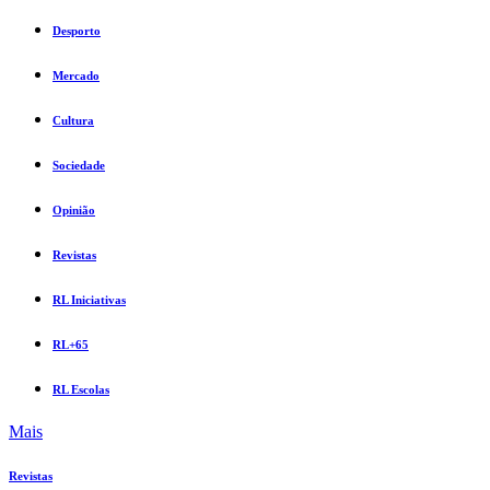
Desporto
Mercado
Cultura
Sociedade
Opinião
Revistas
RL Iniciativas
RL+65
RL Escolas
Mais
Revistas