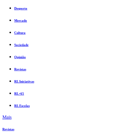
Desporto
Mercado
Cultura
Sociedade
Opinião
Revistas
RL Iniciativas
RL+65
RL Escolas
Mais
Revistas