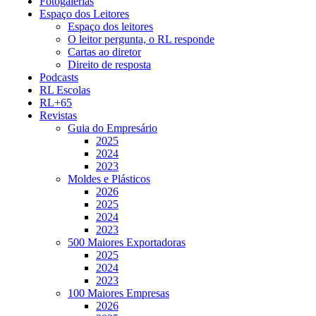
Fotogalerias
Espaço dos Leitores
Espaço dos leitores
O leitor pergunta, o RL responde
Cartas ao diretor
Direito de resposta
Podcasts
RL Escolas
RL+65
Revistas
Guia do Empresário
2025
2024
2023
Moldes e Plásticos
2026
2025
2024
2023
500 Maiores Exportadoras
2025
2024
2023
100 Maiores Empresas
2026