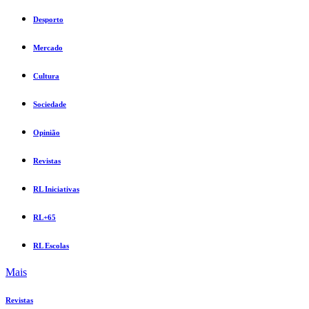
Desporto
Mercado
Cultura
Sociedade
Opinião
Revistas
RL Iniciativas
RL+65
RL Escolas
Mais
Revistas