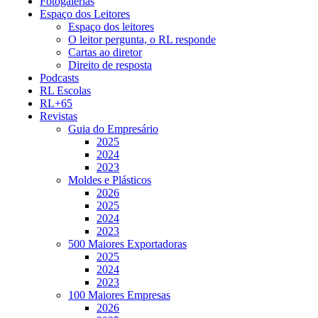
Fotogalerias
Espaço dos Leitores
Espaço dos leitores
O leitor pergunta, o RL responde
Cartas ao diretor
Direito de resposta
Podcasts
RL Escolas
RL+65
Revistas
Guia do Empresário
2025
2024
2023
Moldes e Plásticos
2026
2025
2024
2023
500 Maiores Exportadoras
2025
2024
2023
100 Maiores Empresas
2026