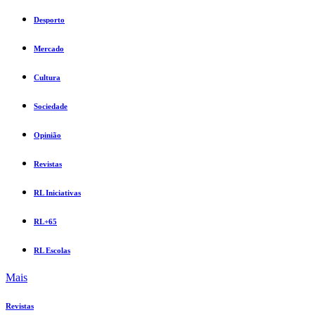
Desporto
Mercado
Cultura
Sociedade
Opinião
Revistas
RL Iniciativas
RL+65
RL Escolas
Mais
Revistas