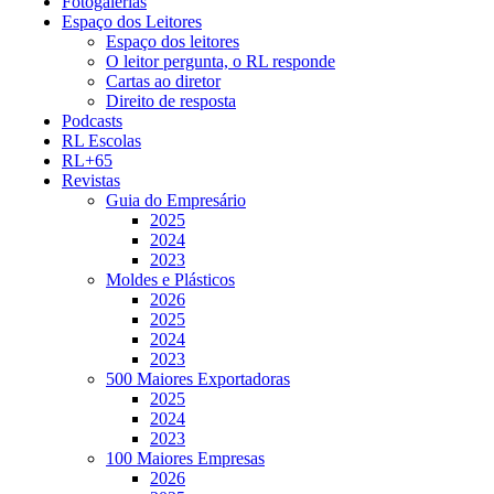
Fotogalerias
Espaço dos Leitores
Espaço dos leitores
O leitor pergunta, o RL responde
Cartas ao diretor
Direito de resposta
Podcasts
RL Escolas
RL+65
Revistas
Guia do Empresário
2025
2024
2023
Moldes e Plásticos
2026
2025
2024
2023
500 Maiores Exportadoras
2025
2024
2023
100 Maiores Empresas
2026