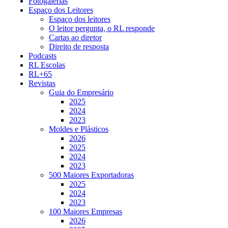
Fotogalerias
Espaço dos Leitores
Espaço dos leitores
O leitor pergunta, o RL responde
Cartas ao diretor
Direito de resposta
Podcasts
RL Escolas
RL+65
Revistas
Guia do Empresário
2025
2024
2023
Moldes e Plásticos
2026
2025
2024
2023
500 Maiores Exportadoras
2025
2024
2023
100 Maiores Empresas
2026