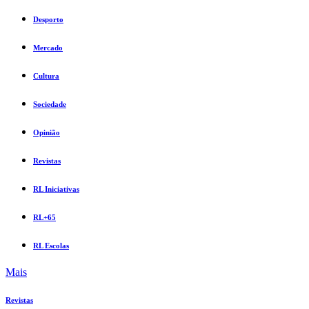
Desporto
Mercado
Cultura
Sociedade
Opinião
Revistas
RL Iniciativas
RL+65
RL Escolas
Mais
Revistas