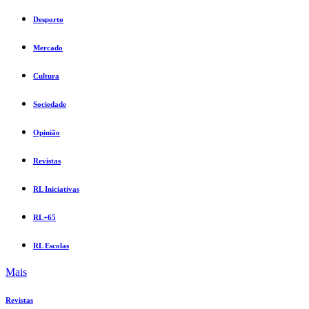
Desporto
Mercado
Cultura
Sociedade
Opinião
Revistas
RL Iniciativas
RL+65
RL Escolas
Mais
Revistas