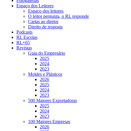
Fotogalerias
Espaço dos Leitores
Espaço dos leitores
O leitor pergunta, o RL responde
Cartas ao diretor
Direito de resposta
Podcasts
RL Escolas
RL+65
Revistas
Guia do Empresário
2025
2024
2023
Moldes e Plásticos
2026
2025
2024
2023
500 Maiores Exportadoras
2025
2024
2023
100 Maiores Empresas
2026