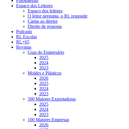
Fotogalerias
Espaço dos Leitores
Espaço dos leitores
O leitor pergunta, o RL responde
Cartas ao diretor
Direito de resposta
Podcasts
RL Escolas
RL+65
Revistas
Guia do Empresário
2025
2024
2023
Moldes e Plásticos
2026
2025
2024
2023
500 Maiores Exportadoras
2025
2024
2023
100 Maiores Empresas
2026