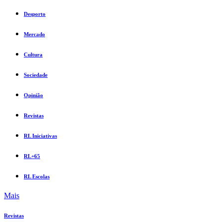
Desporto
Mercado
Cultura
Sociedade
Opinião
Revistas
RL Iniciativas
RL+65
RL Escolas
Mais
Revistas