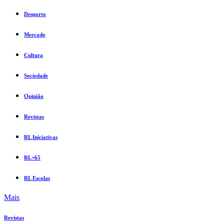
Desporto
Mercado
Cultura
Sociedade
Opinião
Revistas
RL Iniciativas
RL+65
RL Escolas
Mais
Revistas