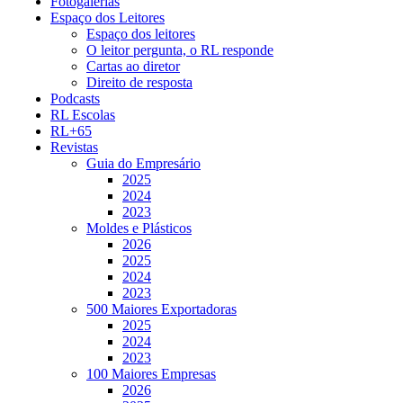
Fotogalerias
Espaço dos Leitores
Espaço dos leitores
O leitor pergunta, o RL responde
Cartas ao diretor
Direito de resposta
Podcasts
RL Escolas
RL+65
Revistas
Guia do Empresário
2025
2024
2023
Moldes e Plásticos
2026
2025
2024
2023
500 Maiores Exportadoras
2025
2024
2023
100 Maiores Empresas
2026