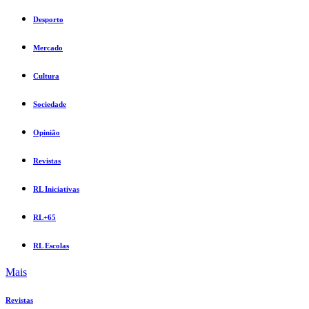
Desporto
Mercado
Cultura
Sociedade
Opinião
Revistas
RL Iniciativas
RL+65
RL Escolas
Mais
Revistas