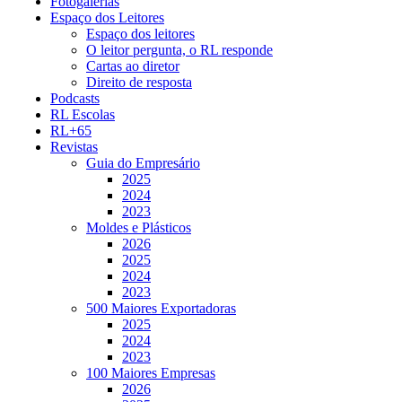
Fotogalerias
Espaço dos Leitores
Espaço dos leitores
O leitor pergunta, o RL responde
Cartas ao diretor
Direito de resposta
Podcasts
RL Escolas
RL+65
Revistas
Guia do Empresário
2025
2024
2023
Moldes e Plásticos
2026
2025
2024
2023
500 Maiores Exportadoras
2025
2024
2023
100 Maiores Empresas
2026