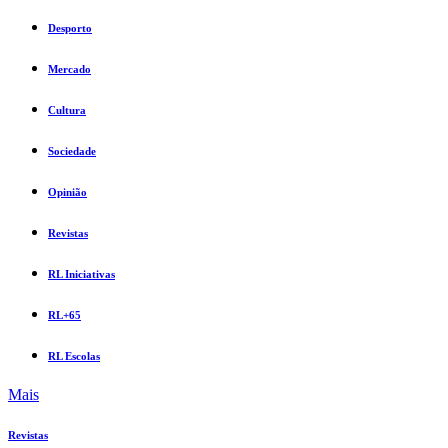
Desporto
Mercado
Cultura
Sociedade
Opinião
Revistas
RL Iniciativas
RL+65
RL Escolas
Mais
Revistas