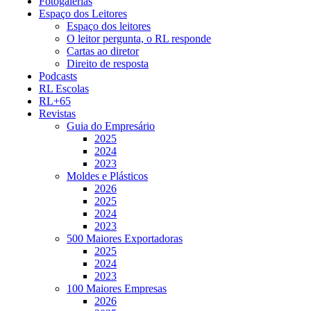
Fotogalerias
Espaço dos Leitores
Espaço dos leitores
O leitor pergunta, o RL responde
Cartas ao diretor
Direito de resposta
Podcasts
RL Escolas
RL+65
Revistas
Guia do Empresário
2025
2024
2023
Moldes e Plásticos
2026
2025
2024
2023
500 Maiores Exportadoras
2025
2024
2023
100 Maiores Empresas
2026