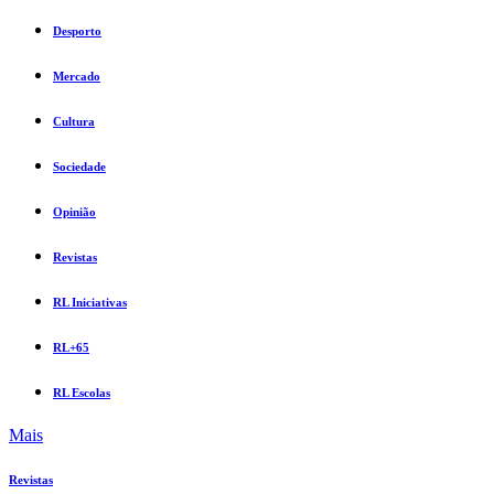
Desporto
Mercado
Cultura
Sociedade
Opinião
Revistas
RL Iniciativas
RL+65
RL Escolas
Mais
Revistas