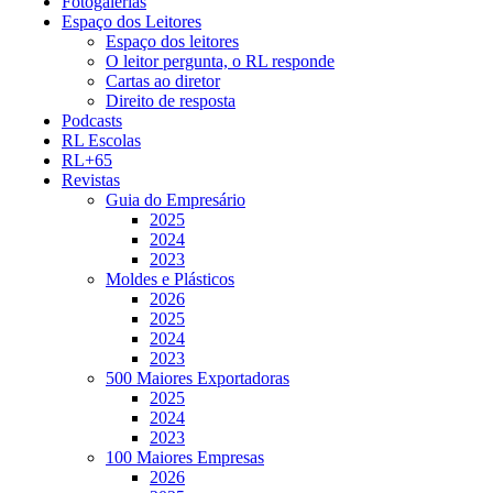
Fotogalerias
Espaço dos Leitores
Espaço dos leitores
O leitor pergunta, o RL responde
Cartas ao diretor
Direito de resposta
Podcasts
RL Escolas
RL+65
Revistas
Guia do Empresário
2025
2024
2023
Moldes e Plásticos
2026
2025
2024
2023
500 Maiores Exportadoras
2025
2024
2023
100 Maiores Empresas
2026