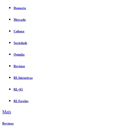
Desporto
Mercado
Cultura
Sociedade
Opinião
Revistas
RL Iniciativas
RL+65
RL Escolas
Mais
Revistas