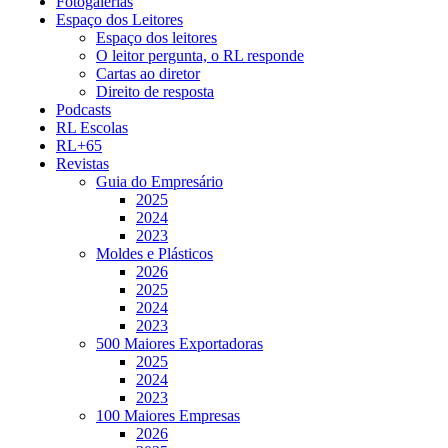
Fotogalerias
Espaço dos Leitores
Espaço dos leitores
O leitor pergunta, o RL responde
Cartas ao diretor
Direito de resposta
Podcasts
RL Escolas
RL+65
Revistas
Guia do Empresário
2025
2024
2023
Moldes e Plásticos
2026
2025
2024
2023
500 Maiores Exportadoras
2025
2024
2023
100 Maiores Empresas
2026