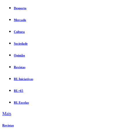
Desporto
Mercado
Cultura
Sociedade
Opinião
Revistas
RL Iniciativas
RL+65
RL Escolas
Mais
Revistas