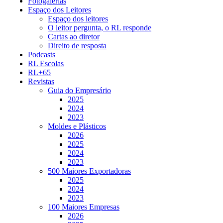
Fotogalerias
Espaço dos Leitores
Espaço dos leitores
O leitor pergunta, o RL responde
Cartas ao diretor
Direito de resposta
Podcasts
RL Escolas
RL+65
Revistas
Guia do Empresário
2025
2024
2023
Moldes e Plásticos
2026
2025
2024
2023
500 Maiores Exportadoras
2025
2024
2023
100 Maiores Empresas
2026