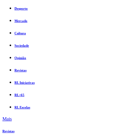
Desporto
Mercado
Cultura
Sociedade
Opinião
Revistas
RL Iniciativas
RL+65
RL Escolas
Mais
Revistas