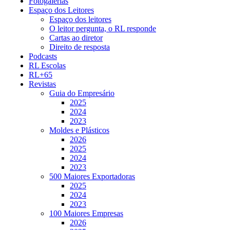
Fotogalerias
Espaço dos Leitores
Espaço dos leitores
O leitor pergunta, o RL responde
Cartas ao diretor
Direito de resposta
Podcasts
RL Escolas
RL+65
Revistas
Guia do Empresário
2025
2024
2023
Moldes e Plásticos
2026
2025
2024
2023
500 Maiores Exportadoras
2025
2024
2023
100 Maiores Empresas
2026