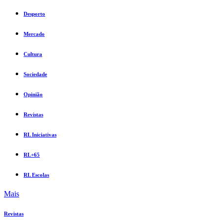
Desporto
Mercado
Cultura
Sociedade
Opinião
Revistas
RL Iniciativas
RL+65
RL Escolas
Mais
Revistas