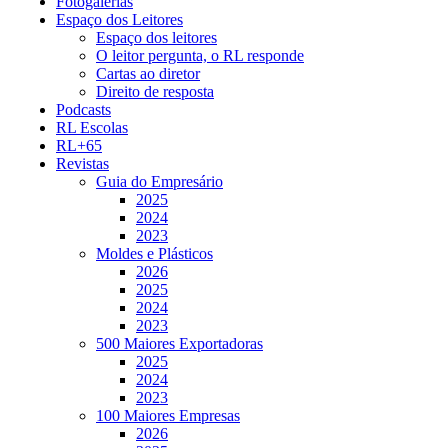
Fotogalerias
Espaço dos Leitores
Espaço dos leitores
O leitor pergunta, o RL responde
Cartas ao diretor
Direito de resposta
Podcasts
RL Escolas
RL+65
Revistas
Guia do Empresário
2025
2024
2023
Moldes e Plásticos
2026
2025
2024
2023
500 Maiores Exportadoras
2025
2024
2023
100 Maiores Empresas
2026