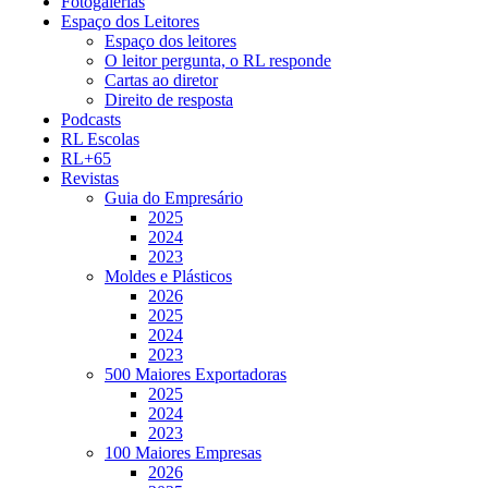
Fotogalerias
Espaço dos Leitores
Espaço dos leitores
O leitor pergunta, o RL responde
Cartas ao diretor
Direito de resposta
Podcasts
RL Escolas
RL+65
Revistas
Guia do Empresário
2025
2024
2023
Moldes e Plásticos
2026
2025
2024
2023
500 Maiores Exportadoras
2025
2024
2023
100 Maiores Empresas
2026