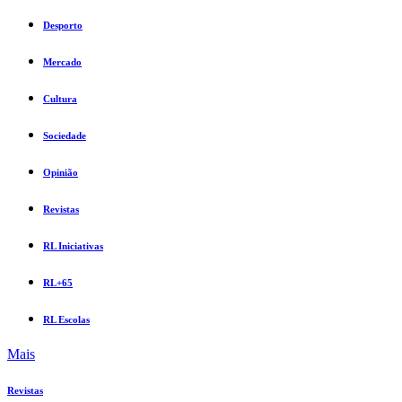
Desporto
Mercado
Cultura
Sociedade
Opinião
Revistas
RL Iniciativas
RL+65
RL Escolas
Mais
Revistas