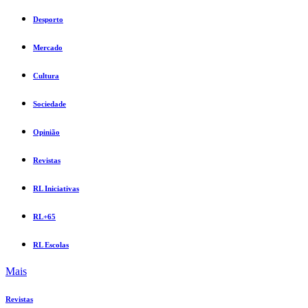
Desporto
Mercado
Cultura
Sociedade
Opinião
Revistas
RL Iniciativas
RL+65
RL Escolas
Mais
Revistas