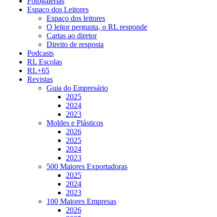
Fotogalerias
Espaço dos Leitores
Espaço dos leitores
O leitor pergunta, o RL responde
Cartas ao diretor
Direito de resposta
Podcasts
RL Escolas
RL+65
Revistas
Guia do Empresário
2025
2024
2023
Moldes e Plásticos
2026
2025
2024
2023
500 Maiores Exportadoras
2025
2024
2023
100 Maiores Empresas
2026