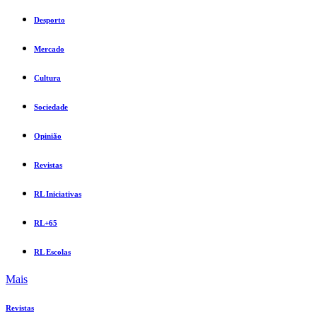
Desporto
Mercado
Cultura
Sociedade
Opinião
Revistas
RL Iniciativas
RL+65
RL Escolas
Mais
Revistas