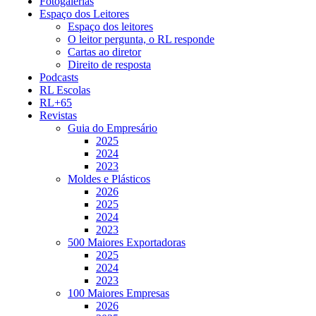
Fotogalerias
Espaço dos Leitores
Espaço dos leitores
O leitor pergunta, o RL responde
Cartas ao diretor
Direito de resposta
Podcasts
RL Escolas
RL+65
Revistas
Guia do Empresário
2025
2024
2023
Moldes e Plásticos
2026
2025
2024
2023
500 Maiores Exportadoras
2025
2024
2023
100 Maiores Empresas
2026