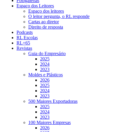
Fotogalerias
Espaço dos Leitores
Espaço dos leitores
O leitor pergunta, o RL responde
Cartas ao diretor
Direito de resposta
Podcasts
RL Escolas
RL+65
Revistas
Guia do Empresário
2025
2024
2023
Moldes e Plásticos
2026
2025
2024
2023
500 Maiores Exportadoras
2025
2024
2023
100 Maiores Empresas
2026