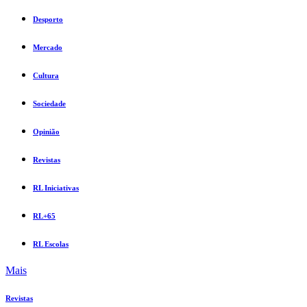
Desporto
Mercado
Cultura
Sociedade
Opinião
Revistas
RL Iniciativas
RL+65
RL Escolas
Mais
Revistas