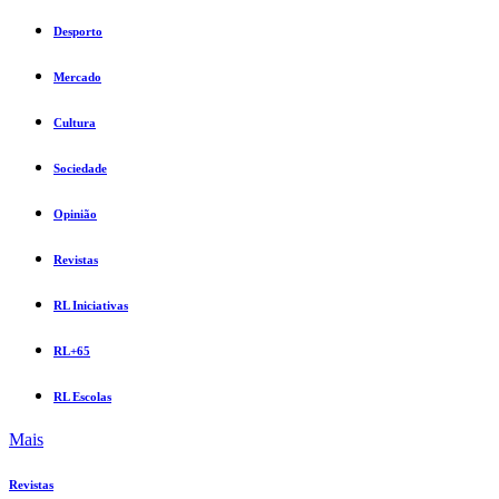
Desporto
Mercado
Cultura
Sociedade
Opinião
Revistas
RL Iniciativas
RL+65
RL Escolas
Mais
Revistas