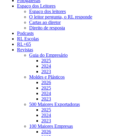
Fotogalerias
Espaço dos Leitores
Espaço dos leitores
O leitor pergunta, o RL responde
Cartas ao diretor
Direito de resposta
Podcasts
RL Escolas
RL+65
Revistas
Guia do Empresário
2025
2024
2023
Moldes e Plásticos
2026
2025
2024
2023
500 Maiores Exportadoras
2025
2024
2023
100 Maiores Empresas
2026