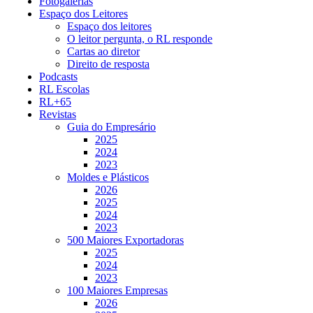
Fotogalerias
Espaço dos Leitores
Espaço dos leitores
O leitor pergunta, o RL responde
Cartas ao diretor
Direito de resposta
Podcasts
RL Escolas
RL+65
Revistas
Guia do Empresário
2025
2024
2023
Moldes e Plásticos
2026
2025
2024
2023
500 Maiores Exportadoras
2025
2024
2023
100 Maiores Empresas
2026