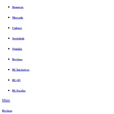
Desporto
Mercado
Cultura
Sociedade
Opinião
Revistas
RL Iniciativas
RL+65
RL Escolas
Mais
Revistas